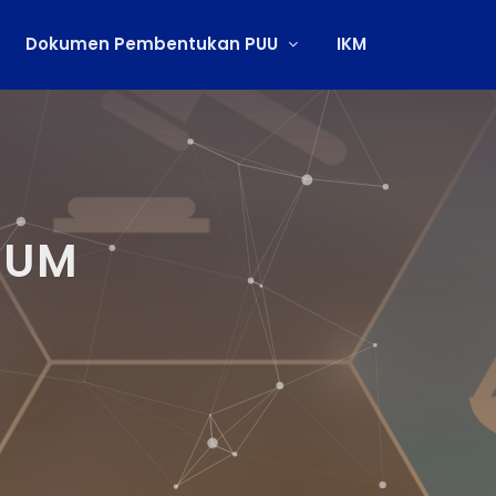
Dokumen Pembentukan PUU
IKM
KUM